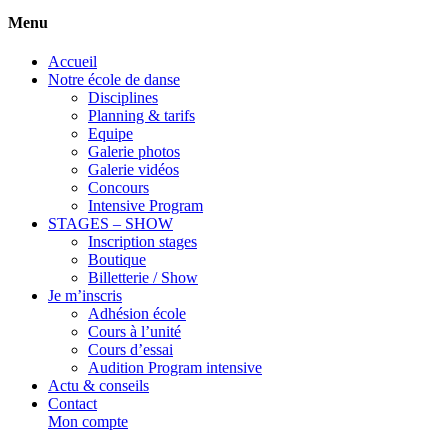
Menu
Accueil
Notre école de danse
Disciplines
Planning & tarifs
Equipe
Galerie photos
Galerie vidéos
Concours
Intensive Program
STAGES – SHOW
Inscription stages
Boutique
Billetterie / Show
Je m’inscris
Adhésion école
Cours à l’unité
Cours d’essai
Audition Program intensive
Actu & conseils
Contact
Mon compte