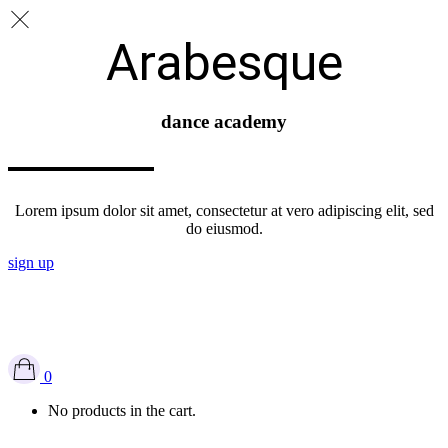
Arabesque
dance academy
Lorem ipsum dolor sit amet, consectetur at vero adipiscing elit, sed
do eiusmod.
sign up
Bienvenue à l’école de danse INFLUDANCE
Cours à l'unité
|
Cours à l'essai
0
No products in the cart.
Mon compte