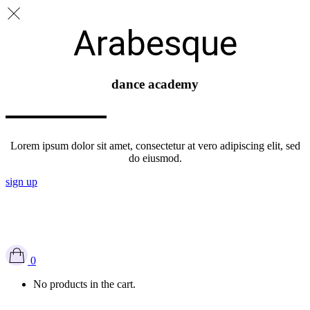
Arabesque
dance academy
Lorem ipsum dolor sit amet, consectetur at vero adipiscing elit, sed
do eiusmod.
sign up
Bienvenue à l’école de danse INFLUDANCE
Cours à l'unité
|
Cours à l'essai
0
No products in the cart.
Mon compte