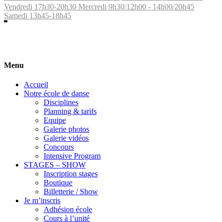
Vendredi 17h30-20h30 Mercredi 9h30/12h00 - 14h00/20h45
Samedi 13h45-18h45
Menu
Accueil
Notre école de danse
Disciplines
Planning & tarifs
Equipe
Galerie photos
Galerie vidéos
Concours
Intensive Program
STAGES – SHOW
Inscription stages
Boutique
Billetterie / Show
Je m’inscris
Adhésion école
Cours à l’unité