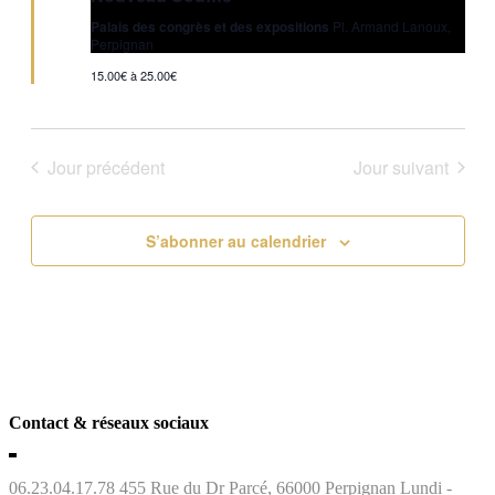
Palais des congrès et des expositions
Pl. Armand Lanoux,
Perpignan
15.00€ à 25.00€
Jour précédent
Jour suivant
S’abonner au calendrier
Contact & réseaux sociaux
06.23.04.17.78
455 Rue du Dr Parcé, 66000 Perpignan
Lundi -