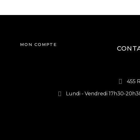
ACTU & CONSEILS
CONTACT
MON COMPTE
CONTA
455 
Lundi - Vendredi 17h30-20h3