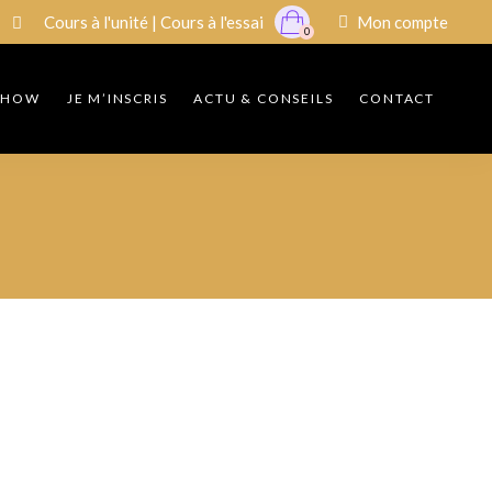
Cours à l'unité
|
Cours à l'essai
Mon compte
0
 SHOW
JE M’INSCRIS
ACTU & CONSEILS
CONTACT