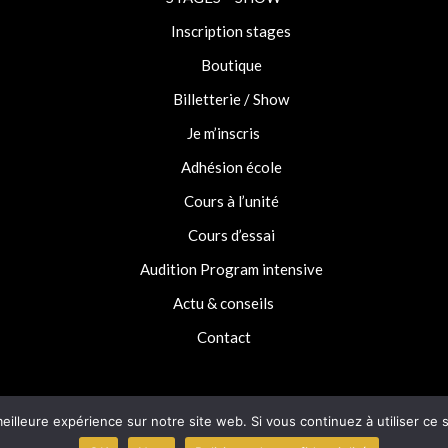
Inscription stages
Boutique
Billetterie / Show
Je m’inscris
Adhésion école
Cours à l’unité
Cours d’essai
Audition Program intensive
Actu & conseils
Contact
eilleure expérience sur notre site web. Si vous continuez à utiliser ce
 droits réservés ©
Création et design par webcreation6