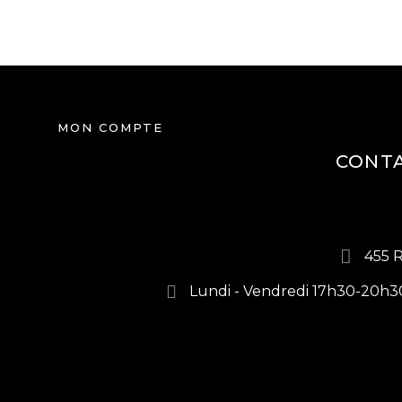
ACTU & CONSEILS
CONTACT
MON COMPTE
CONTA
455 
Lundi - Vendredi 17h30-20h3